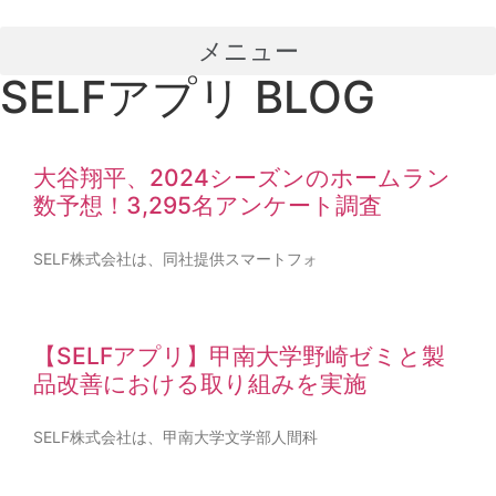
コ
ン
メニュー
テ
SELFアプリ BLOG
ン
ツ
に
ス
大谷翔平、2024シーズンのホームラン
キ
数予想！3,295名アンケート調査
ッ
プ
SELF株式会社は、同社提供スマートフォ
【SELFアプリ】甲南大学野崎ゼミと製
品改善における取り組みを実施
SELF株式会社は、甲南大学文学部人間科