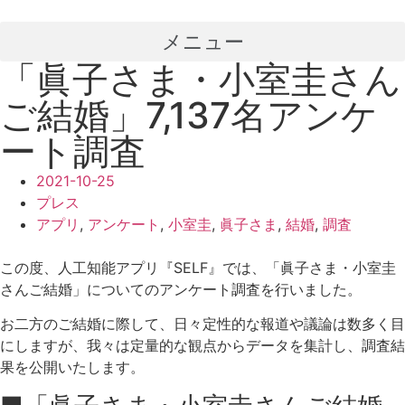
コ
ン
メニュー
テ
「眞子さま・小室圭さん
ン
ツ
ご結婚」7,137名アンケ
に
ート調査
ス
キ
2021-10-25
ッ
プレス
プ
アプリ
,
アンケート
,
小室圭
,
眞子さま
,
結婚
,
調査
この度、人工知能アプリ『SELF』では、「眞子さま・小室圭
さんご結婚」についてのアンケート調査を行いました。
お二方のご結婚に際して、日々定性的な報道や議論は数多く目
にしますが、我々は定量的な観点からデータを集計し、調査結
果を公開いたします。